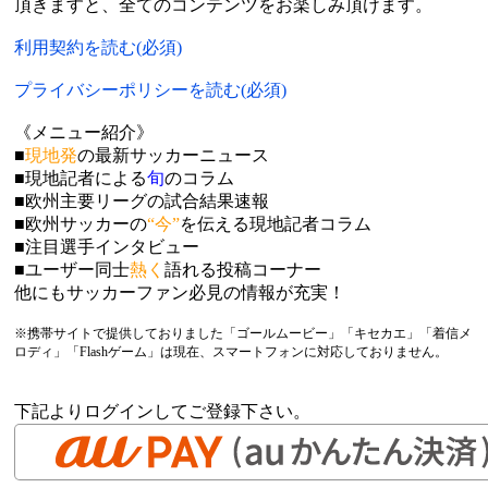
頂きますと、全てのコンテンツをお楽しみ頂けます。
利用契約を読む(必須)
プライバシーポリシーを読む(必須)
《メニュー紹介》
■
現地発
の最新サッカーニュース
■現地記者による
旬
のコラム
■欧州主要リーグの試合結果速報
■欧州サッカーの
“今”
を伝える現地記者コラム
■注目選手インタビュー
■ユーザー同士
熱く
語れる投稿コーナー
他にもサッカーファン必見の情報が充実！
※携帯サイトで提供しておりました「ゴールムービー」「キセカエ」「着信メ
ロディ」「Flashゲーム」は現在、スマートフォンに対応しておりません。
下記よりログインしてご登録下さい。