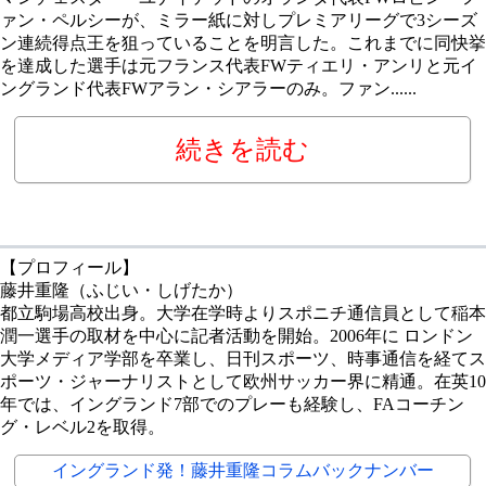
ァン・ペルシーが、ミラー紙に対しプレミアリーグで3シーズ
ン連続得点王を狙っていることを明言した。これまでに同快挙
を達成した選手は元フランス代表FWティエリ・アンリと元イ
ングランド代表FWアラン・シアラーのみ。ファン......
続きを読む
【プロフィール】
藤井重隆（ふじい・しげたか）
都立駒場高校出身。大学在学時よりスポニチ通信員として稲本
潤一選手の取材を中心に記者活動を開始。2006年に ロンドン
大学メディア学部を卒業し、日刊スポーツ、時事通信を経てス
ポーツ・ジャーナリストとして欧州サッカー界に精通。在英10
年では、イングランド7部でのプレーも経験し、FAコーチン
グ・レベル2を取得。
イングランド発！藤井重隆コラムバックナンバー