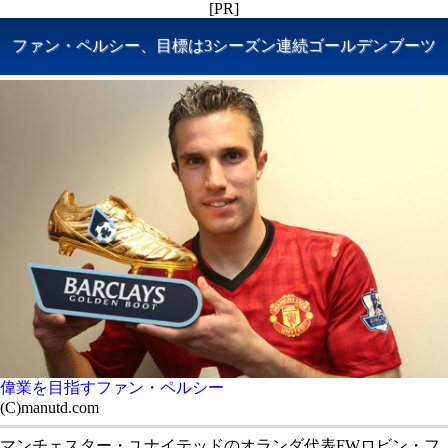
[PR]
ファン・ペルシー、目標は3シーズン連続ゴールデンブーツ
偉業を目指すファン・ペルシー
(C)manutd.com
マンチェスター・ユナイテッドのオランダ代表FWロビン・フ